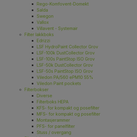
Rego-Komfovent-Domekt
Salda
Swegon
Vallox
Villavent - Systemair
Filter lakkboks
Edrizzi
LSF HydroPaint Collector Grov
LSF-100k DustCollector Grov
LSF-100s PaintStop ISO Grov
LSF-50k DustCollector Grov
LSF-50s PaintStop ISO Grov
Viledon PA/560 ePM10 55%
Viledon Paint pockets
Filterbokser
Diverse
Filterboks HEPA
KFS- for kompakt og posefilter
MFS- for kompakt og posefilter
Montasjerammer
PFS- for panelfilter
Stuss / overgang