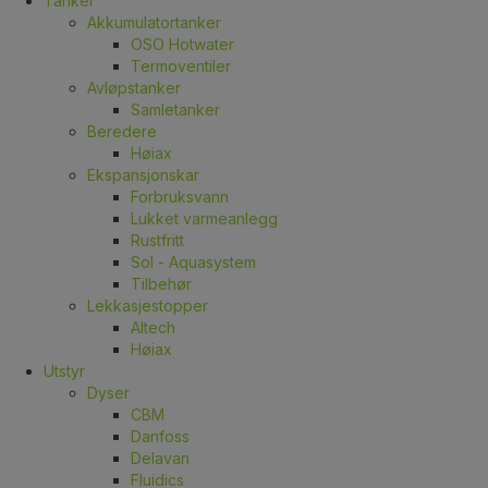
Tanker
Akkumulatortanker
OSO Hotwater
Termoventiler
Avløpstanker
Samletanker
Beredere
Høiax
Ekspansjonskar
Forbruksvann
Lukket varmeanlegg
Rustfritt
Sol - Aquasystem
Tilbehør
Lekkasjestopper
Altech
Høiax
Utstyr
Dyser
CBM
Danfoss
Delavan
Fluidics