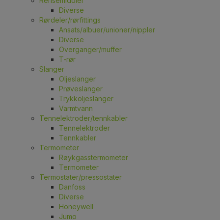
Rensemiddler
Diverse
Rørdeler/rørfittings
Ansats/albuer/unioner/nippler
Diverse
Overganger/muffer
T-rør
Slanger
Oljeslanger
Prøveslanger
Trykkoljeslanger
Varmtvann
Tennelektroder/tennkabler
Tennelektroder
Tennkabler
Termometer
Røykgasstermometer
Termometer
Termostater/pressostater
Danfoss
Diverse
Honeywell
Jumo