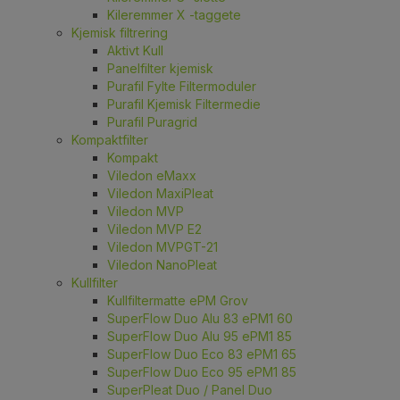
Kileremmer X -taggete
Kjemisk filtrering
Aktivt Kull
Panelfilter kjemisk
Purafil Fylte Filtermoduler
Purafil Kjemisk Filtermedie
Purafil Puragrid
Kompaktfilter
Kompakt
Viledon eMaxx
Viledon MaxiPleat
Viledon MVP
Viledon MVP E2
Viledon MVPGT-21
Viledon NanoPleat
Kullfilter
Kullfiltermatte ePM Grov
SuperFlow Duo Alu 83 ePM1 60
SuperFlow Duo Alu 95 ePM1 85
SuperFlow Duo Eco 83 ePM1 65
SuperFlow Duo Eco 95 ePM1 85
SuperPleat Duo / Panel Duo