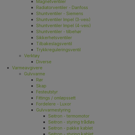
Magnetventiler
Radiatorventiler - Danfoss
Shuntventiler - Siemens
Shuntventiler Impel (3-veis)
Shuntventiler Impel (4-veis)
Shuntventiler - tilbehør
Sikkerhetsventiler
Tilbakeslagsventil
Trykkreguleringsventil
Verktøy
Diverse
Varmeavgivere
Gulvvarme
Rør
Skap
Festeutstyr
Fittings / omløpssett
Fordelere - Luxor
Gulvvarmestyring
Seitron - termomotor
Seitron - styring trådløs
Seitron - pakke kablet
Seitron - styring kablet