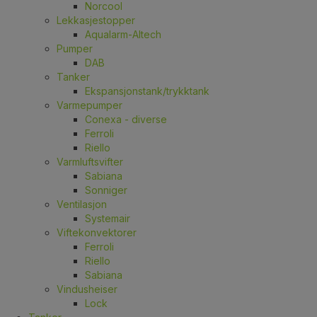
Norcool
Lekkasjestopper
Aqualarm-Altech
Pumper
DAB
Tanker
Ekspansjonstank/trykktank
Varmepumper
Conexa - diverse
Ferroli
Riello
Varmluftsvifter
Sabiana
Sonniger
Ventilasjon
Systemair
Viftekonvektorer
Ferroli
Riello
Sabiana
Vindusheiser
Lock