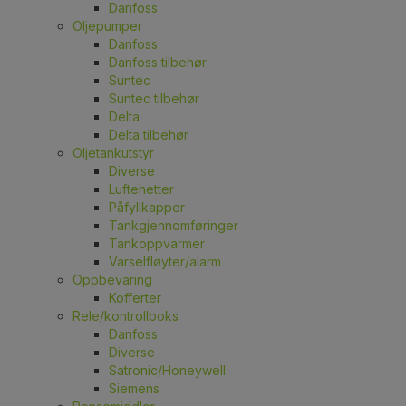
Danfoss
Oljepumper
Danfoss
Danfoss tilbehør
Suntec
Suntec tilbehør
Delta
Delta tilbehør
Oljetankutstyr
Diverse
Luftehetter
Påfyllkapper
Tankgjennomføringer
Tankoppvarmer
Varselfløyter/alarm
Oppbevaring
Kofferter
Rele/kontrollboks
Danfoss
Diverse
Satronic/Honeywell
Siemens