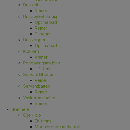
Dusjsett
Remer
Dusjsøyle/takdusj
Optima bad
Remer
Tilbehør
Dusjvegger
Optima bad
Kjøkken
Kraner
Rengjøringsmiddler
TD Rent
Servant tilbehør
Remer
Servantbatteri
Remer
Vaskeromsbatteri
Remer
Brennere
Olje - bio
Ett-trinns
Modulerende mekanisk