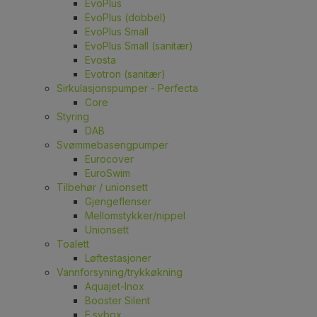
EvoPlus
EvoPlus (dobbel)
EvoPlus Small
EvoPlus Small (sanitær)
Evosta
Evotron (sanitær)
Sirkulasjonspumper - Perfecta
Core
Styring
DAB
Svømmebasengpumper
Eurocover
EuroSwim
Tilbehør / unionsett
Gjengeflenser
Mellomstykker/nippel
Unionsett
Toalett
Løftestasjoner
Vannforsyning/trykkøkning
Aquajet-Inox
Booster Silent
E.sybox