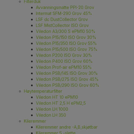
Filterduk
Avvanningsmatte PPI-20 Grov
Intermat SFM-290 Grov 45%
LSF dc DustCollector Grov
LSF MistCollector ISO Grov
Viledon A3/300 S ePM10 50%
Viledon P15/150 ISO Grov 30%
Viledon P15/350 ISO Grov 55%
Viledon P15/500 ISO Grov 75%
Viledon P200 ISO Grov 30%
Viledon P400 ISO Grov 60%
Viledon Prof-air ePM10 55%
Viledon PSB/145 ISO Grov 30%
Viledon PSB/275 ISO Grov 45%
Viledon PSB/290 ISO Grov 60%
Høytemperaturfilter
Viledon HT 10 ePM10
Viledon HT 2,5 H ePM2,5
Viledon LH 1000
Viledon LH 350
Kileremmer
Kileremmer andre -A,B,skjøtbar
Kileremmer S -slette