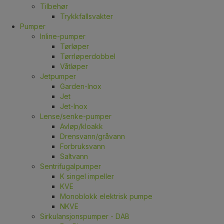
Tilbehør
Trykkfallsvakter
Pumper
Inline-pumper
Tørløper
Tørrløperdobbel
Våtløper
Jetpumper
Garden-Inox
Jet
Jet-Inox
Lense/senke-pumper
Avløp/kloakk
Drensvann/gråvann
Forbruksvann
Saltvann
Sentrifugalpumper
K singel impeller
KVE
Monoblokk elektrisk pumpe
NKVE
Sirkulansjonspumper - DAB