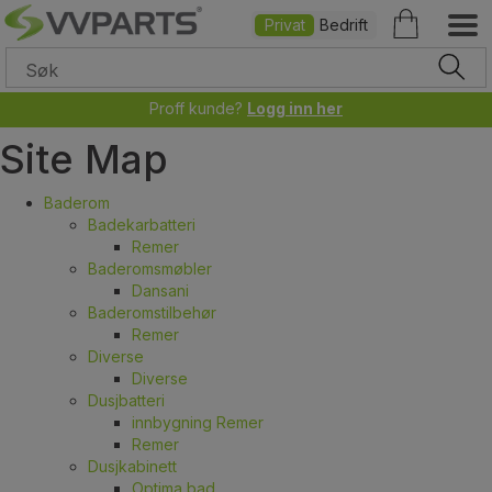
Privat
Bedrift
Proff kunde?
Logg inn her
Site Map
Baderom
Badekarbatteri
Remer
Baderomsmøbler
Dansani
Baderomstilbehør
Remer
Diverse
Diverse
Dusjbatteri
innbygning Remer
Remer
Dusjkabinett
Optima bad