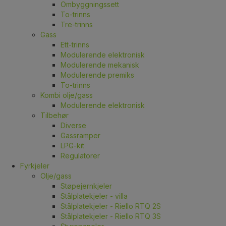
Ombyggningssett
To-trinns
Tre-trinns
Gass
Ett-trinns
Modulerende elektronisk
Modulerende mekanisk
Modulerende premiks
To-trinns
Kombi olje/gass
Modulerende elektronisk
Tilbehør
Diverse
Gassramper
LPG-kit
Regulatorer
Fyrkjeler
Olje/gass
Støpejernkjeler
Stålplatekjeler - villa
Stålplatekjeler - Riello RTQ 2S
Stålplatekjeler - Riello RTQ 3S