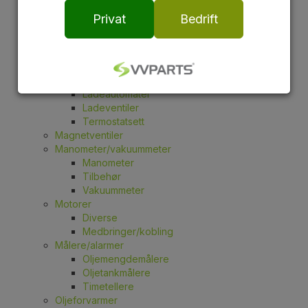
Danfoss
Privat
Bedrift
Plateveksler
Alfa Laval
Diverse
Zilmet
Ladeautomat/gruppe/div
Ladeautomater
Ladeventiler
Termostatsett
Magnetventiler
Manometer/vakuummeter
Manometer
Tilbehør
Vakuummeter
Motorer
Diverse
Medbringer/kobling
Målere/alarmer
Oljemengdemålere
Oljetankmålere
Timetellere
Oljeforvarmer