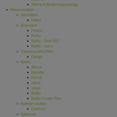
Større trykkøkningsanlegg
Reservedeler
Beredere
Høiax
Brennere
Fremo
Riello
Riello - Rele BIO
Riello - retro
Gassregulator/filter
Dungs
Kjeler
Atmos
Beretta
Ferroli
Jämä
Jaspi
Riello
Riello Power Plus
Kjøleprodukter
Danfoss
Kjølerom