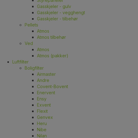
Styrepaneler
Gasskjeler - gulv
Gasskjeler - vegghengt
Gasskjeler - tilbehør
Pellets
Atmos
Atmos tilbehør
Ved
Atmos
Atmos (pakker)
Luftfilter
Boligfilter
Airmaster
Andre
Covent-Bovent
Enervent
Ensy
Exvent
Flexit
Genvex
Heru
Nibe
Nilan