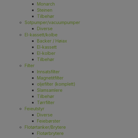
Monarch
Steinen
Tilbehør
Sotpumper/vacuumpumper
Diverse
El-kassett/kolbe
Backer / Høiax
El-kassett
El-kolber
Tilbehør
Filter
Innsatsfilter
Magnetitfilter
oljefilter (komplett)
Slamsamlere
Tilbehør
Tørrfilter
Feieutstyr
Diverse
Feiebørster
Flotørtanker/Brytere
Flotørbrytere