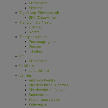
Micro Matic
Siemens
TigerLoop (Flow control)
SPX (Oljeavlufter)
Transformator/Trafo
Danfoss
Noratel
Transportpumper
Pumpeagregater
Pumper
Tilbehør
Ur
Micro Matic
Utskillere
Luftutskillere
Ventiler
Antihevertventiler
Blandeventiler - Danfoss
Blandeventiler - Vexve
Bunnventiler
Ekspansjonsventiler
Kuleventiler