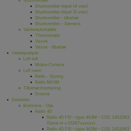
Shuntventiler
Shuntventiler Impel (4-veis)
Shuntventiler Impel (3-veis)
Shuntventiler - tilbehør
Shuntventiler - Siemens
Varmeautomatikk
Thermomatic
Vexve
Vexve - tilbehør
Varmepumper
Luft-luft
Midea-Conexa
Luft-vann
Riello - Styring
Riello NXHM
Tilbehør/montering
Diverse
Delelister
Brennere - Olje
Riello 40
Riello 40 F10 – type 463M – COD. 3452083
(Serie nr ≤ 01267xxxxxx)
Riello 40 F10 – type 463M – COD. 3452083