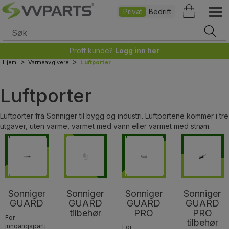
Privat
Bedrift
Proff kunde?
Logg inn her
>
>
Hjem
Varmeavgivere
Luftporter
Luftporter
Luftporter fra Sonniger til bygg og industri. Luftportene kommer i tre
utgaver, uten varme, varmet med vann eller varmet med strøm.
Sonniger
Sonniger
Sonniger
Sonniger
GUARD
GUARD
GUARD
GUARD
tilbehør
PRO
PRO
For
tilbehør
inngangsparti
For