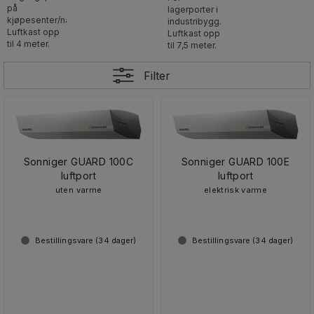
på
lagerporter i
kjøpesenter/næringsbygg.
industribygg.
Luftkast opp
Luftkast opp
til 4 meter.
til 7,5 meter.
Filter
Sonniger GUARD 100C
Sonniger GUARD 100E
luftport
luftport
uten varme
elektrisk varme
Bestillingsvare (
34
dager)
Bestillingsvare (
34
dager)