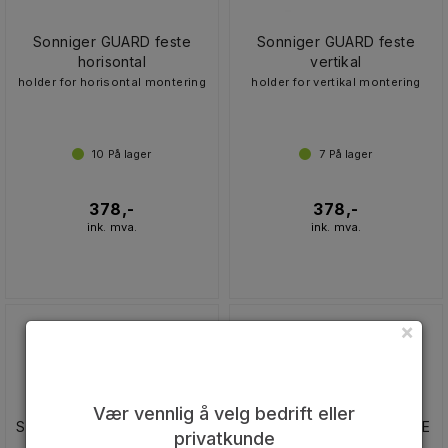
Sonniger GUARD feste
Sonniger GUARD feste
horisontal
vertikal
holder for horisontal montering
holder for vertikal montering
10
På lager
7
På lager
378,-
378,-
ink. mva.
ink. mva.
×
Vær vennlig å velg bedrift eller
Sonniger GUARD ONE 100C
Sonniger GUARD ONE 100E
privatkunde
(elektrisk)
(elektrisk)