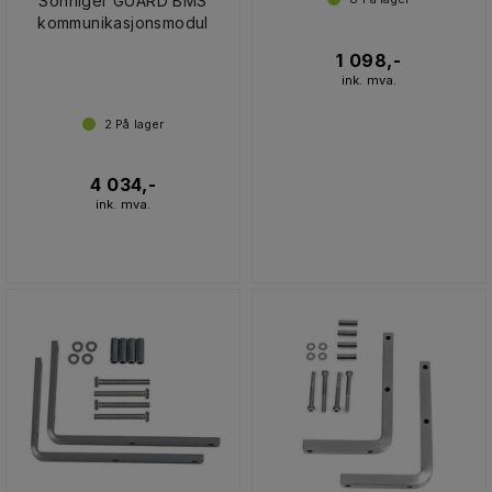
Sonniger GUARD BMS
kommunikasjonsmodul
1 098,-
ink. mva.
2
På lager
4 034,-
ink. mva.