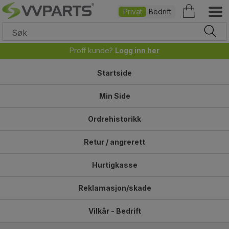
Privat
Bedrift
Proff kunde?
Logg inn her
Startside
Min Side
Ordrehistorikk
Retur / angrerett
Hurtigkasse
Reklamasjon/skade
Vilkår - Bedrift