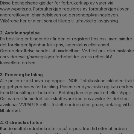
Disse betingelsene gjelder for forbrukerkjøp av varer via
www.vvparts.no. Forbrukerkjøp reguleres av forbrukerkjøpsloven,
angrerettloven, ehandelsloven og personopplysningsloven.
Vilkårene her er ment som et tillegg til ufravikelig lovgivning.
2. Avtaleinngåelse
En bestilling er bindende når den er registrert hos oss, med mindre
det foreligger åpenbar feil i pris, lagerstatus eller annet.
Ordrebekreftelse sendes ut umiddelbart. Ved feil pris eller mistanke
om videresalg/næringskjøp forbeholder vi oss retten til å
kansellere ordren.
3. Priser og betaling
Alle priser er inkl. mva. og oppgis i NOK. Totalkostnad inkludert frakt
og gebyrer vises før betaling. Prisene er dynamiske og kan endres
frem til bestilling er bekreftet. Betaling kan skje via kort eller Vipps.
Om varen står merket som skaffevare kan pris avvike. Er det stort
avvik har VVPARTS rett til å slette ordren uten grunn, betaling vil bli
tilbakeført.
4. Ordrebekreftelse
Kunde mottat ordrebekreftelse på e-post kort tid etter at ordren