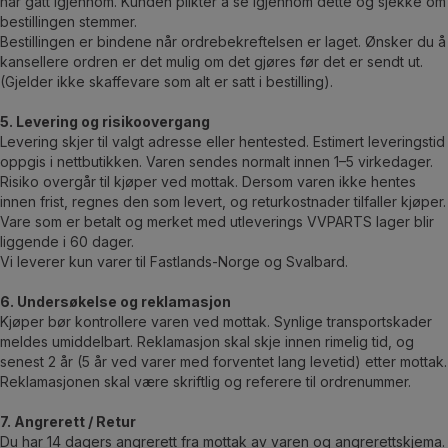
har gått igjennom. Kunden plikter å se igjennom dette og sjekke om
bestillingen stemmer.
Bestillingen er bindene når ordrebekreftelsen er laget. Ønsker du å
kansellere ordren er det mulig om det gjøres før det er sendt ut.
(Gjelder ikke skaffevare som alt er satt i bestilling).
5. Levering og risikoovergang
Levering skjer til valgt adresse eller hentested. Estimert leveringstid
oppgis i nettbutikken. Varen sendes normalt innen 1–5 virkedager.
Risiko overgår til kjøper ved mottak. Dersom varen ikke hentes
innen frist, regnes den som levert, og returkostnader tilfaller kjøper.
Vare som er betalt og merket med utleverings VVPARTS lager blir
liggende i 60 dager.
Vi leverer kun varer til Fastlands-Norge og Svalbard.
6. Undersøkelse og reklamasjon
Kjøper bør kontrollere varen ved mottak. Synlige transportskader
meldes umiddelbart. Reklamasjon skal skje innen rimelig tid, og
senest 2 år (5 år ved varer med forventet lang levetid) etter mottak.
Reklamasjonen skal være skriftlig og referere til ordrenummer.
7. Angrerett / Retur
Du har 14 dagers angrerett fra mottak av varen og angrerettskjema.