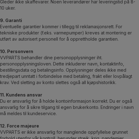
Gleder ikke skaffevarer. Noen leverandører har leveringstid på 8-
10 uker.
9. Garanti
Eventuelle garantier kommer i tillegg til reklamasjonsrett. For
tekniske produkter (f.eks. varmepumper) kreves at montering er
utført av autorisert personell for å opprettholde garantien.
10. Personvern
VVPARTS behandler dine personopplysninger iht.
personopplysningsloven. Dette inkluderer navn, kontaktinfo,
bestillingsdata og betalingsinfo. Opplysninger deles ikke med
tredjepart unntatt i forbindelse med betaling, frakt eller lovpålagt
krav. Ved sletting av konto slettes også all kjøpshistorikk.
11. Kundens ansvar
Du er ansvarlig for å holde kontoinformasjon korrekt. Du er også
ansvarlig for å sikre tilgang til egen brukerkonto. Endringer i navn
må meldes til kundeservice.
12. Force majeure
VVPARTS er ikke ansvarlig for manglende oppfyllelse grunnet
forhold utenfor vår kontroll, herunder streik, krig, pandemier,