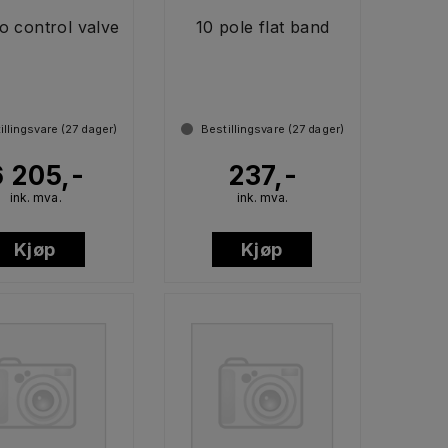
io control valve
10 pole flat band
illingsvare (
27
dager)
Bestillingsvare (
27
dager)
6 205,-
237,-
ink. mva.
ink. mva.
Kjøp
Kjøp