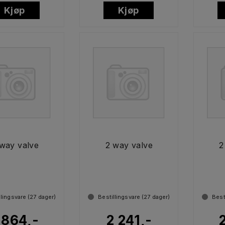
Kjøp
Kjøp
way valve
2 way valve
2
llingsvare (
27
dager)
Bestillingsvare (
27
dager)
Best
 864,-
2 241,-