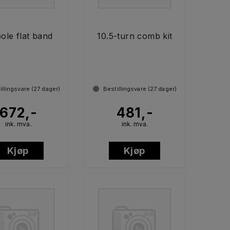
pole flat band
10.5-turn comb kit
illingsvare (
27
dager)
Bestillingsvare (
27
dager)
672,-
481,-
ink. mva.
ink. mva.
Kjøp
Kjøp