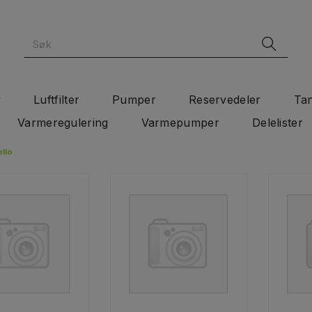
r
Luftfilter
Pumper
Reservedeler
Ta
Varmeregulering
Varmepumper
Delelister
ello