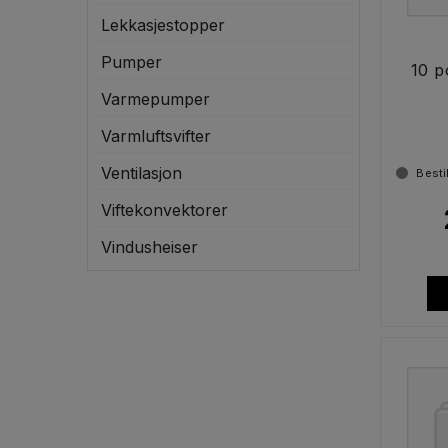
Lekkasjestopper
Pumper
10 p
Varmepumper
Varmluftsvifter
Ventilasjon
Besti
Viftekonvektorer
Vindusheiser