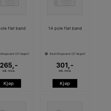
pole flat band
14 pole flat band
illingsvare (
27
dager)
Bestillingsvare (
27
dager)
265,-
301,-
ink. mva.
ink. mva.
Kjøp
Kjøp