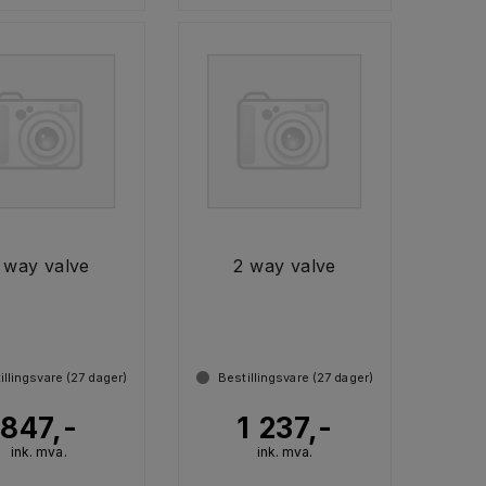
 way valve
2 way valve
illingsvare (
27
dager)
Bestillingsvare (
27
dager)
847,-
1 237,-
ink. mva.
ink. mva.