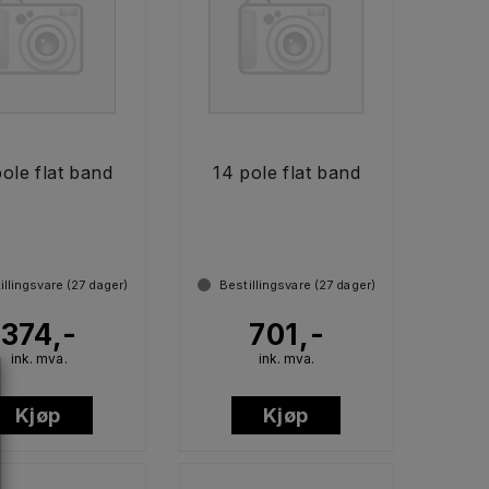
pole flat band
14 pole flat band
illingsvare (
27
dager)
Bestillingsvare (
27
dager)
374,-
701,-
ink. mva.
ink. mva.
Kjøp
Kjøp