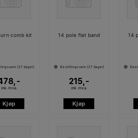
turn comb kit
14 pole flat band
14 
llingsvare (
27
dager)
Bestillingsvare (
27
dager)
Best
478,-
215,-
ink. mva.
ink. mva.
Kjøp
Kjøp