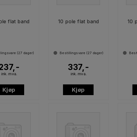
ole flat band
10 pole flat band
10 
llingsvare (
27
dager)
Bestillingsvare (
27
dager)
Best
237,-
337,-
ink. mva.
ink. mva.
Kjøp
Kjøp