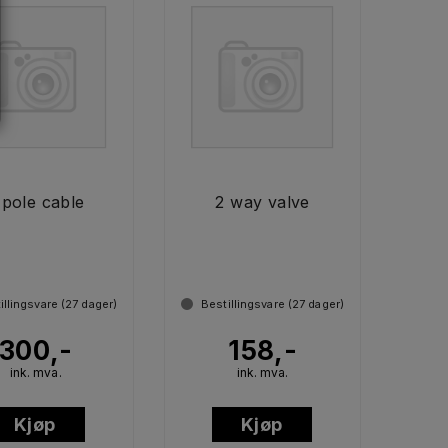
 pole cable
2 way valve
illingsvare (
27
dager)
Bestillingsvare (
27
dager)
300,-
158,-
ink. mva.
ink. mva.
Kjøp
Kjøp