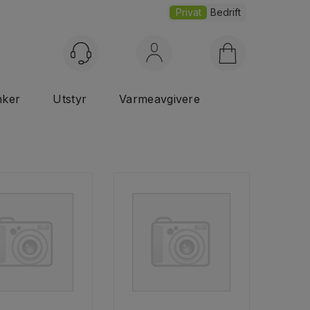
Privat
Bedrift
Logg inn
nker
Utstyr
Varmeavgivere