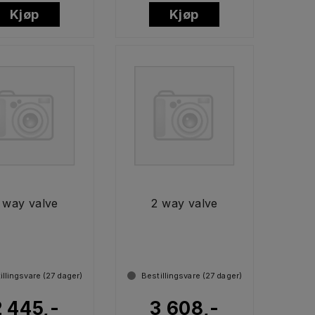
Kjøp
Kjøp
 way valve
2 way valve
illingsvare (
27
dager)
Bestillingsvare (
27
dager)
2 445,-
3 608,-