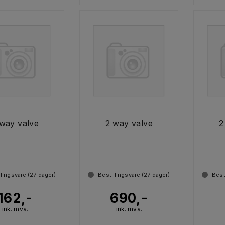
way valve
2 way valve
2
llingsvare (
27
dager)
Bestillingsvare (
27
dager)
Best
162,-
690,-
ink. mva.
ink. mva.