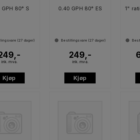
5 GPH 80° S
0.40 GPH 80° ES
1" rat
llingsvare (
27
dager)
Bestillingsvare (
27
dager)
Best
249,-
249,-
ink. mva.
ink. mva.
Kjøp
Kjøp