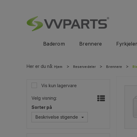
Baderom
Brennere
Fyrkjele
Her er du nå:
>
>
>
Hjem
Reservedeler
Brennere
Ri
Vis kun lagervare
Velg visning:
Sorter på
Beskrivelse stigende