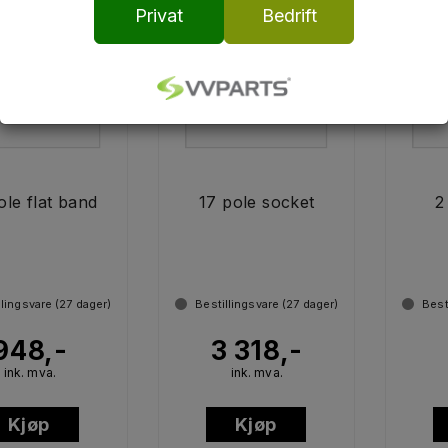
Privat
Bedrift
ole flat band
17 pole socket
2
llingsvare (
27
dager)
Bestillingsvare (
27
dager)
Best
948,-
3 318,-
ink. mva.
ink. mva.
Kjøp
Kjøp