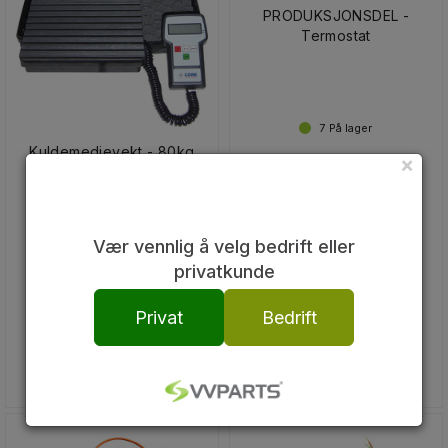
PRODUKSJONSDEL -
Termostat
7
På lager
Kuldemedievekt - 80kg
×
206,-
ink. mva.
Vær vennlig å velg bedrift eller
2
På lager
privatkunde
Privat
Bedrift
2 499,-
ink. mva.