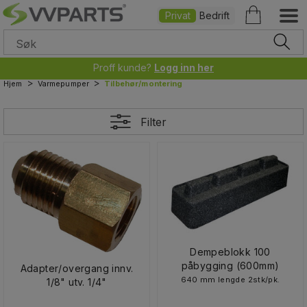
Privat
Bedrift
Proff kunde?
Logg inn her
>
>
Hjem
Varmepumper
Tilbehør/montering
Filter
Dempeblokk 100
påbygging (600mm)
Adapter/overgang innv.
640 mm lengde 2stk/pk.
1/8" utv. 1/4"