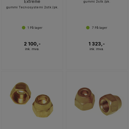
Extreme
gummi 2stk /pk.
gummi Tecnosystemi 2stk /pk.
1
På lager
7
På lager
2 100,-
1 323,-
ink. mva.
ink. mva.